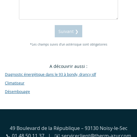
Suivant ❯
*Les champs suivis d'un astérisque sont obligatoires
A découvrir aussi :
Diagnostic énergétique dans le 93 à bondy, drancy idf
Climatiseur
Désembouage
49 Boulevard de la République – 93130 Noisy-le-Sec
📞 01 48 50 11 37 | ✉️ serviceclient@therm-azur.com