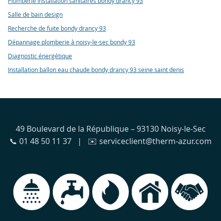
Plomberie installation sanitaires bondy drancy 93
Salle de bain design
Recherche de fuite bondy drancy 93
Dépannage plomberie à noisy-le-sec bondy 93
Diagnostic énergétique
Installation ballon eau chaude bondy drancy 93 seine saint denis
49 Boulevard de la République – 93130 Noisy-le-Sec
📞 01 48 50 11 37 | ✉️ serviceclient@therm-azur.com